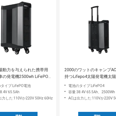
陽動力を与えられた携帯用
2000のワットのキャンプA
の発電機2500wh LiFePO4
持つLifepo4太陽発電機太
与えられた携帯用動力火車
タイプ:LifePO電池
電池のタイプ:LiFePO4
.4V 65.5Ah
容量:38.4V 65.5Ah、2500Wh
力した:110Vか220V 50Hz 60Hz
ACは出力した:110Vか220V 50