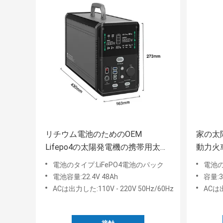
リチウム電池のためのOEM
家の太
Lifepo4の太陽発電機の携帯用太陽
動力火車
電池パネル
電池
電池のタイプ:LiFePO4電池のパック
電池の
電池容量:22.4V 48Ah
容量:38
ACは出力した:110V - 220V 50Hz/60Hz
ACは出