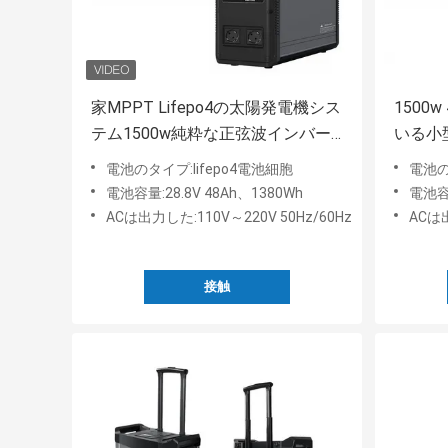
家MPPT Lifepo4の太陽発電機シス
1500w
テム1500w純粋な正弦波インバー
いる小
ター
電池のタイプ:lifepo4電池細胞
電池の
電池容量:28.8V 48Ah、1380Wh
電池容量
ACは出力した:110V～220V 50Hz/60Hz
ACは出
接触