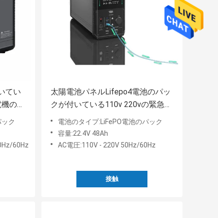
付いてい
太陽電池パネルLifepo4電池のパッ
発電機の電
クが付いている110v 220vの緊急の
電気発電機
パック
電池のタイプ:LiFePO電池のパック
容量:22.4V 48Ah
0Hz/60Hz
AC電圧:110V - 220V 50Hz/60Hz
接触