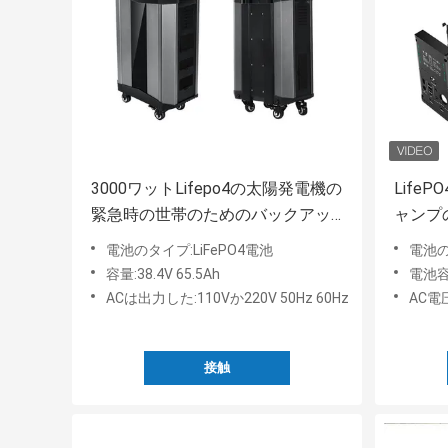
3000ワットLifepo4の太陽発電機の
Life
緊急時の世帯のためのバックアッ
ャンプ
プ太陽エネルギーシステム
エネル
電池のタイプ:LiFePO4電池
電池の
容量:38.4V 65.5Ah
電池容量
ACは出力した:110Vか220V 50Hz 60Hz
AC電圧
接触