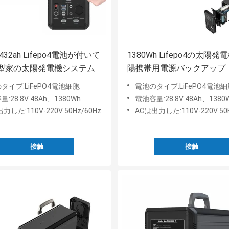
 432ah Lifepo4電池が付いて
1380Wh Lifepo4の太陽
型家の太陽発電機システム
陽携帯用電源バックアップ
タイプ:LiFePO4電池細胞
電池のタイプ:LiFePO4電池
:28.8V 48Ah、1380Wh
電池容量:28.8V 48Ah、1380
力した:110V-220V 50Hz/60Hz
ACは出力した:110V-220V 50
接触
接触