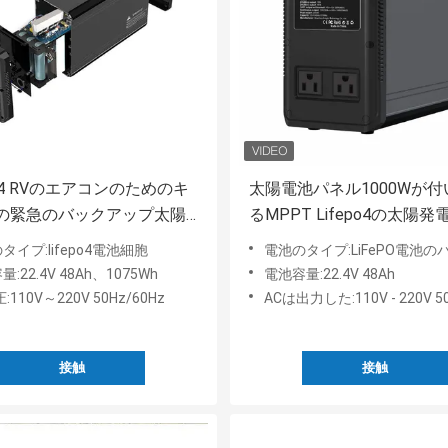
PO4 RVのエアコンのためのキ
太陽電池パネル1000Wが
の緊急のバックアップ太陽
るMPPT Lifepo4の太陽
ギーシステム発電機
気発電機
タイプ:lifepo4電池細胞
電池のタイプ:LiFePO電池の
:22.4V 48Ah、1075Wh
電池容量:22.4V 48Ah
:110V～220V 50Hz/60Hz
ACは出力した:110V - 220V 5
接触
接触