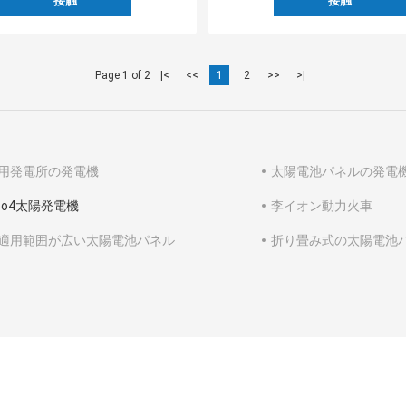
接触
接触
Page 1 of 2
|<
<<
1
2
>>
>|
用発電所の発電機
太陽電池パネルの発電
epo4太陽発電機
李イオン動力火車
適用範囲が広い太陽電池パネル
折り畳み式の太陽電池