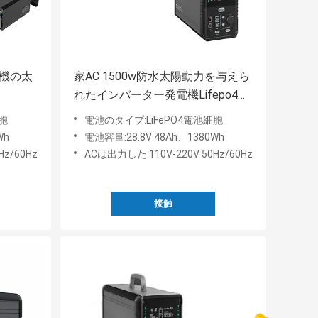
発電機の太
家AC 1500w防水太陽動力を与えら
れたインバーター発電機Lifepo4電
池28.8v 48ah
細胞
電池のタイプ:LiFePO4電池細胞
Wh
電池容量:28.8V 48Ah、1380Wh
Hz/60Hz
ACは出力した:110V-220V 50Hz/60Hz
接触