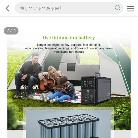
2
/
4