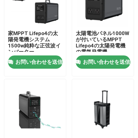
会社案内
家MPPT Lifepo4の太
太陽電池パネル1000W
品質管理
陽発電機システム
が付いているMPPT
1500w純粋な正弦波イ
Lifepo4の太陽発電機
ンバーター
の電気発電機
お問い合わせ
お問い合わせを送信
お問い合わせを送信
ニュース
太陽発電機の場所
携帯用発電所の発電機
太陽電池パネルの発電機