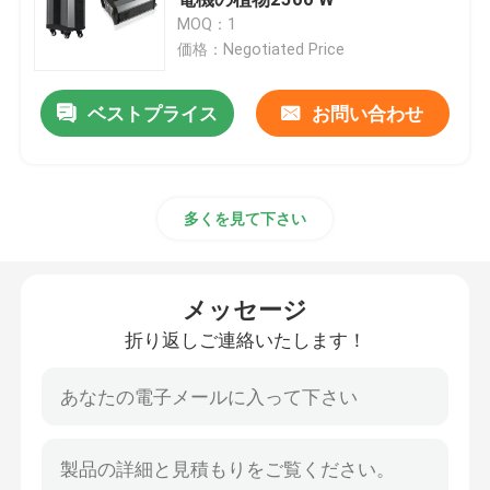
MOQ：1
価格：Negotiated Price
携帯用太陽発電機システム
ベストプライス
お問い合わせ
Lifepo4太陽発電機
李イオン動力火車
多くを見て下さい
タイプCラップトップ力銀行
メッセージ
薄く適用範囲が広い太陽電池パネル
折り返しご連絡いたします！
折り畳み式の太陽電池パネル
太陽エネルギー力銀行