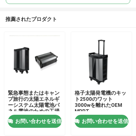
推薦されたプロダクト
緊急事態またはキャン
格子太陽発電機のキッ
ホーム
プ旅行の太陽エネルギ
ト2500のワット
ーシステム太陽電池パ
3000wを離れたOEM
ネル電池のための工場
MPPT
製品
OEM 2500Wエネルギ
お問い合わせを送信
お問い合わせを送信
ー世代別電池
企業情報